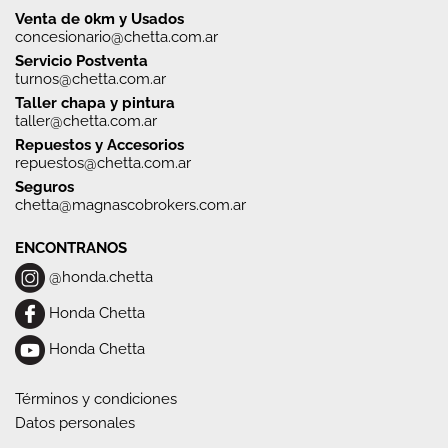
Venta de 0km y Usados
concesionario@chetta.com.ar
Servicio Postventa
turnos@chetta.com.ar
Taller chapa y pintura
taller@chetta.com.ar
Repuestos y Accesorios
repuestos@chetta.com.ar
Seguros
chetta@magnascobrokers.com.ar
ENCONTRANOS
@honda.chetta
Honda Chetta
Honda Chetta
Términos y condiciones
Datos personales