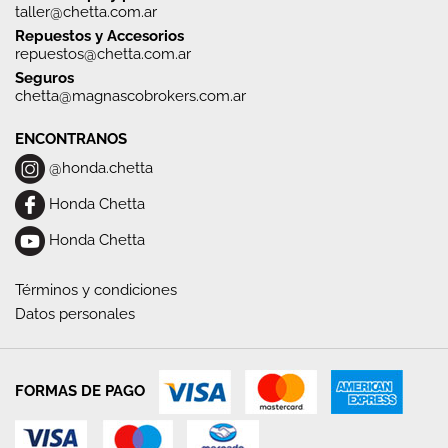
taller@chetta.com.ar
Repuestos y Accesorios
repuestos@chetta.com.ar
Seguros
chetta@magnascobrokers.com.ar
ENCONTRANOS
@honda.chetta
Honda Chetta
Honda Chetta
Términos y condiciones
Datos personales
FORMAS DE PAGO