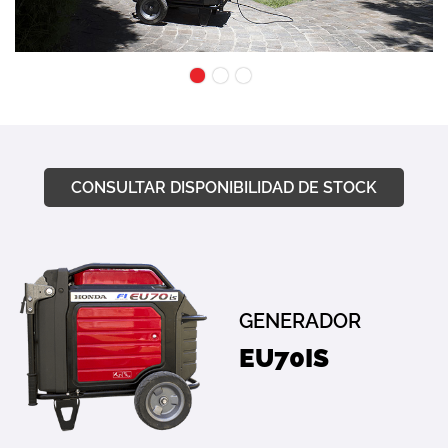
1
2
3
CONSULTAR DISPONIBILIDAD DE STOCK
GENERADOR
EU70IS