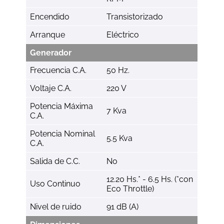
Encendido
Transistorizado
Arranque
Eléctrico
Generador
Frecuencia C.A.
50 Hz.
Voltaje C.A.
220 V
Potencia Máxima
7 Kva
C.A.
Potencia Nominal
5.5 Kva
C.A.
Salida de C.C.
No
12.20 Hs.* - 6.5 Hs. (*con
Uso Continuo
Eco Throttle)
Nivel de ruido
91 dB (A)